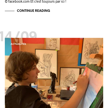
© facebook.com Et c’est toujours par ici !
CONTINUE READING
14/09
ACTUALITÉS