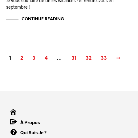
Je vous souhaite de belles vacances ! et rendez-vous en
septembre !
CONTINUE READING
1
2
3
4
…
31
32
33
→
À Propos
Qui Suis-Je ?