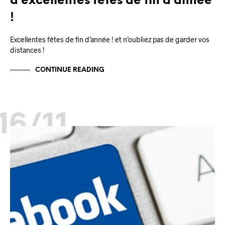
d’excellentes fêtes de fin d’année
!
Excellentes fêtes de fin d’année ! et n’oubliez pas de garder vos
distances !
CONTINUE READING
16/11
ACTUALITÉS